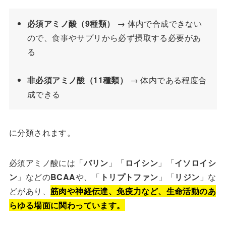
必須アミノ酸（9種類）
→ 体内で合成できない
ので、食事やサプリから必ず摂取する必要があ
る
非必須アミノ酸（11種類）
→ 体内である程度合
成できる
に分類されます。
必須アミノ酸には「
バリン
」「
ロイシン
」「
イソロイシ
ン
」などの
BCAA
や、「
トリプトファン
」「
リジン
」な
どがあり、
筋肉や神経伝達、免疫力など、生命活動のあ
らゆる場面に関わっています。