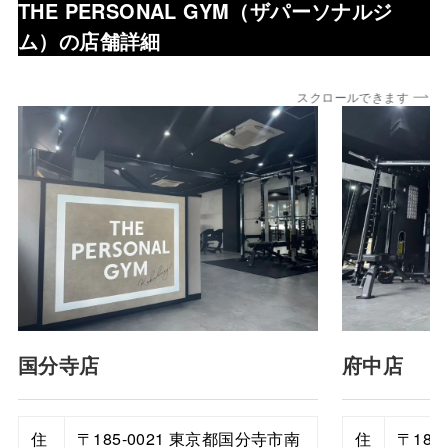
THE PERSONAL GYM（ザパーソナルジ
ム）
の店舗詳細
スクロールできます
国分寺店
府中店
住
〒185-0021 東京都国分寺市南
住
〒183