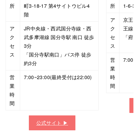
所
町3-18-17 第4サイトウビル4
所
1-6-
階
ア
京王線
ア
JR中央線・西武国分寺線・西
ク
王線府
ク
武多摩湖線 国分寺駅 南口 徒歩
セ
「府中
セ
3分
ス
ス
「国分寺駅南口」バス停 徒歩
営
7:00~
約3分
業
営
7:00~23:00(最終受付は22:00)
時
業
間
時
間
公式サイト ▶︎