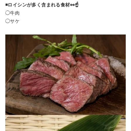
◾️ロイシンが多く含まれる食材👀☝️
◯牛肉
◯サケ