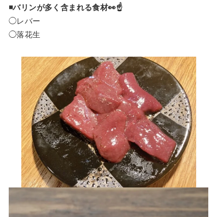
◾️バリンが多く含まれる食材👀☝️
◯レバー
◯落花生