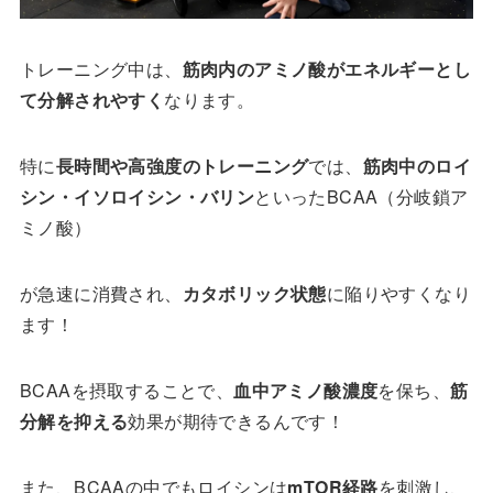
トレーニング中は、
筋肉内のアミノ酸がエネルギーとし
て分解されやすく
なります。
特に
長時間や高強度のトレーニング
では、
筋肉中のロイ
シン・イソロイシン・バリン
といったBCAA（分岐鎖ア
ミノ酸）
が急速に消費され、
カタボリック状態
に陥りやすくなり
ます！
BCAAを摂取することで、
血中アミノ酸濃度
を保ち、
筋
分解を抑える
効果が期待できるんです！
また、BCAAの中でもロイシンは
mTOR経路
を刺激し、