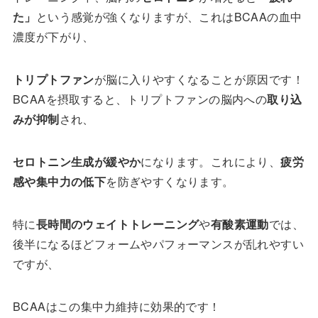
た」
という感覚が強くなりますが、これはBCAAの血中
濃度が下がり、
トリプトファン
が脳に入りやすくなることが原因です！
BCAAを摂取すると、トリプトファンの脳内への
取り込
みが抑制
され、
セロトニン生成が緩やか
になります。これにより、
疲労
感や集中力の低下
を防ぎやすくなります。
特に
長時間のウェイトトレーニング
や
有酸素運動
では、
後半になるほどフォームやパフォーマンスが乱れやすい
ですが、
BCAAはこの集中力維持に効果的です！