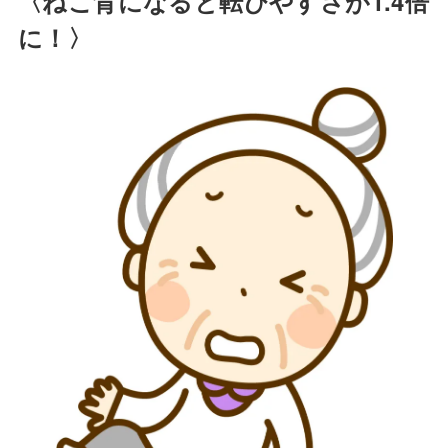
〈ねこ背になると転びやすさが1.4倍
に！〉