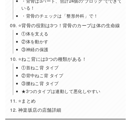
・背骨は3パート、合計24個の“ブロック”でできて
いる！
・背骨のチェックは「整形外科」で！
⭐️背骨の役割は3つ！背骨のカーブは体の生命線
①体を支える
②体を動かす
③神経の保護
⭐️ねこ背には3つの種類がある！
①首ねこ背 タイプ
②背中ねこ背 タイプ
③腰ねこ背 タイプ
★3つのタイプは連動して悪化しやすい
⭐️まとめ
神楽坂店の店舗詳細