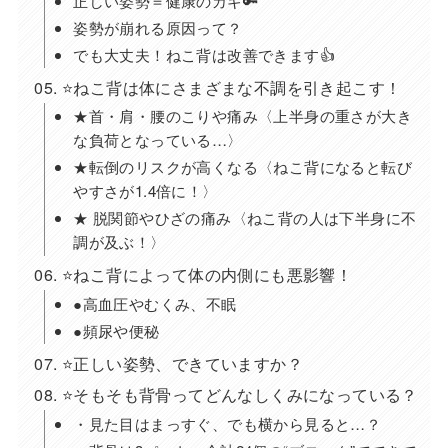
正しい姿勢＝健康のカギ🔑
姿勢が崩れる原因って？
でも大丈夫！ねこ背は改善できます👍
⭐️ねこ背は体にさまざまな不調を引き起こす！
★首・肩・腰のこりや痛み〈上半身の重さが大き
な負荷となっている…〉
★転倒のリスクが高くなる〈ねこ背になると転び
やすさが1.4倍に！〉
★ 脱関節やひざの痛み〈ねこ背の人は下半身に不
調が及ぶ！〉
⭐️ねこ背によって体の内側にも悪影響！
●高血圧やむくみ、不眠
●頻尿や便秘
⭐️正しい姿勢、できていますか？
⭐️そもそも背骨ってどんなしくみになっている？
・見た目はまっすぐ、でも横から見ると…？