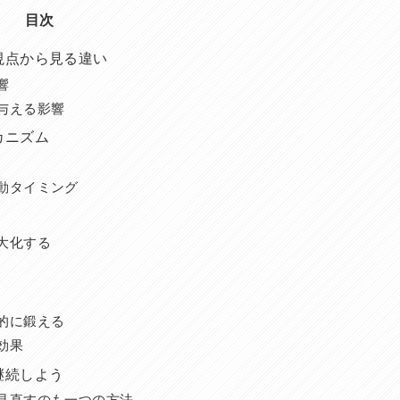
目次
視点から見る違い
響
与える影響
カニズム
動タイミング
大化する
的に鍛える
効果
継続しよう
見直すのも一つの方法