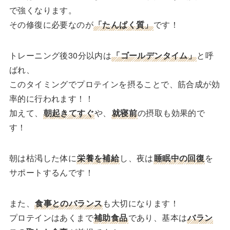
で強くなります。
その修復に必要なのが
「たんぱく質」
です！
トレーニング後30分以内は
「ゴールデンタイム」
と呼
ばれ、
このタイミングでプロテインを摂ることで、筋合成が効
率的に行われます！！
加えて、
朝起きてすぐ
や、
就寝前
の摂取も効果的で
す！
朝は枯渇した体に
栄養を補給
し、夜は
睡眠中の回復
を
サポートするんです！
また、
食事とのバランス
も大切になります！
プロテインはあくまで
補助食品
であり、基本は
バラン