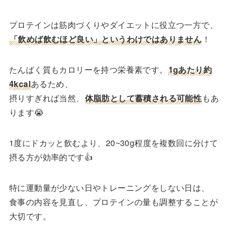
プロテインは筋肉づくりやダイエットに役立つ一方で、
「飲めば飲むほど良い」というわけではありません
！
たんぱく質もカロリーを持つ栄養素です。
1gあたり約
4kcal
あるため、
摂りすぎれば当然、
体脂肪として蓄積される可能性
もあ
ります😭
1度にドカッと飲むより、20~30g程度を複数回に分けて
摂る方が効率的です👍
特に運動量が少ない日やトレーニングをしない日は、
食事の内容を見直し、プロテインの量も調整することが
大切です。