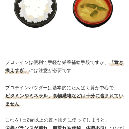
プロテインは便利で手軽な栄養補給手段ですが、
「置き
換えすぎ」
には注意が必要です！
プロテインパウダーは基本的にたんぱく質が中心で、
ビタミンやミネラル、食物繊維などは十分に含まれてい
ません
。
これを1日2食以上の置き換えに使ってしまうと、
栄養バランスが崩れ、肌荒れや便秘、体調不良
につなが