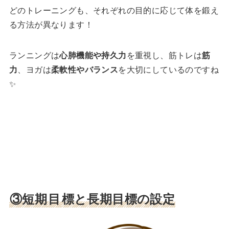
どのトレーニングも、それぞれの目的に応じて体を鍛え
る方法が異なります！
ランニングは
心肺機能や持久力
を重視し、筋トレは
筋
力
、ヨガは
柔軟性やバランス
を大切にしているのですね
✨
③短期
目
標と長期目標の設定