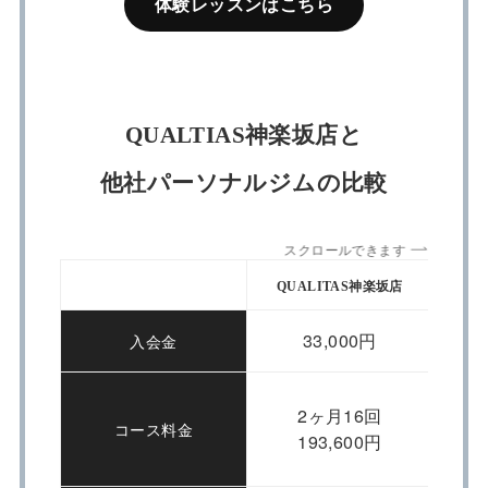
体験レッスンはこちら
QUALTIAS神楽坂店と
他社パーソナルジムの比較
スクロールできます
QUALITAS神楽坂店
App
33,000円
入会金
2ヶ月16回
コース料金
193,600円