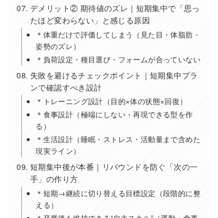
デメリット② 期待値のズレ｜短期集中で「思っ
たほど変わらない」と感じる原因
＊体重だけで評価してしまう（見た目・体脂肪・
姿勢のズレ）
＊負荷設定・種目選び・フォームが合っていない
失敗を避けるチェックポイント｜短期集中プラ
ンで確認すべき設計
＊トレーニング設計（目的×体の状態×回復）
＊食事設計（極端にしない・再現できる型を作
る）
＊生活設計（睡眠・ストレス・活動量まで含めた
現実ライン）
短期集中後が本番｜リバウンドを防ぐ「次の一
手」の作り方
＊短期→継続に切り替える目標設定（段階的に整
える）
＊卒業後も維持できる“自走スキル”（運動・食事