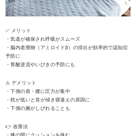
✅ メリット
・気道が確保され呼吸がスムーズ
・脳内老廃物（アミロイドβ）の排出が効率的で認知症
予防に
・胃酸逆流やいびきの予防にも
⚠️ デメリット
・下側の肩・腰に圧力が集中
・枕が低いと首が傾き寝違えの原因に
・下側の腕がしびれることも
👉 改善法
・膝の間にクッションを挟む