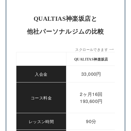
QUALTIAS神楽坂店と
他社パーソナルジムの比較
スクロールできます
QUALITAS神楽坂店
App
33,000円
入会金
2ヶ月16回
コース料金
193,600円
90分
レッスン時間