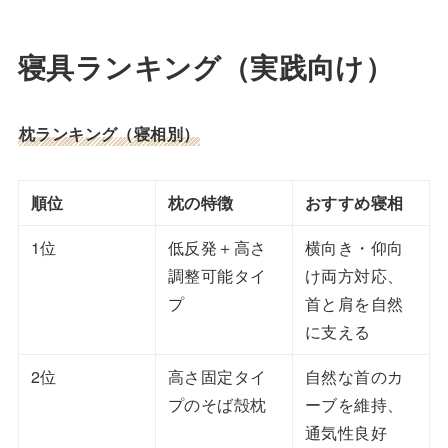
寝具ランキング（実践向け）
枕ランキング（寝相別）
順位
枕の特徴
おすすめ寝相
1位
低反発＋高さ
横向き・仰向
調整可能タイ
け両方対応、
プ
首と肩を自然
に支える
2位
高さ固定タイ
自然な首のカ
プのそば殻枕
ーブを維持、
通気性良好