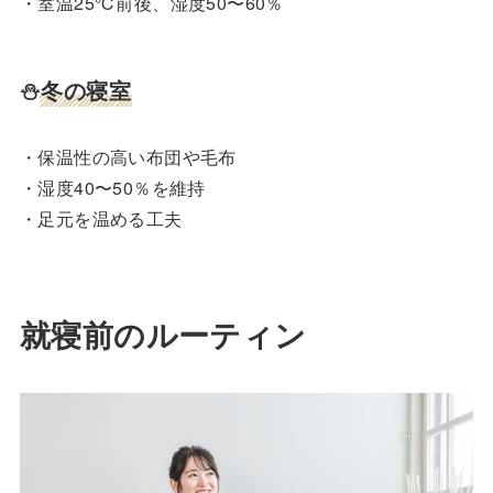
・室温25℃前後、湿度50〜60％
⛄️
冬の寝室
・保温性の高い布団や毛布
・湿度40〜50％を維持
・足元を温める工夫
就寝前のルーティン