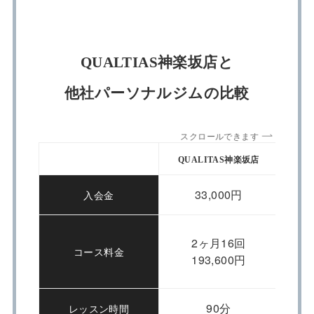
QUALTIAS神楽坂店と
他社パーソナルジムの比較
スクロールできます
QUALITAS神楽坂店
App
33,000円
入会金
2ヶ月16回
コース料金
193,600円
90分
レッスン時間