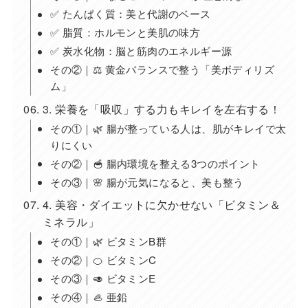
✅ たんぱく質：美と代謝のベース
✅ 脂質：ホルモンと美肌の味方
✅ 炭水化物：脳と筋肉のエネルギー源
その②｜⚖️ 黄金バランスで整う「美ボディリズ
ム」
3. 栄養を「吸収」する力もキレイを左右する！
その①｜🌿 腸が整っている人は、肌がキレイで太
りにくい
その②｜🥣 腸内環境を整える3つのポイント
その③｜🌸 腸が元気になると、美も整う
4. 美容・ダイエットに欠かせない「ビタミン＆
ミネラル」
その①｜🌿 ビタミンB群
その②｜🍊 ビタミンC
その③｜🥑 ビタミンE
その④｜🦪 亜鉛