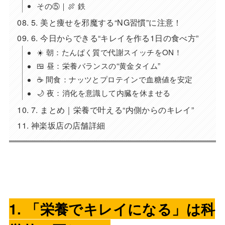
その⑤｜🍖 鉄
5. 美と痩せを邪魔する“NG習慣”に注意！
6. 今日からできる“キレイを作る1日の食べ方”
☀️ 朝：たんぱく質で代謝スイッチをON！
🍱 昼：栄養バランスの“黄金タイム”
☕ 間食：ナッツとプロテインで血糖値を安定
🌙 夜：消化を意識して内臓を休ませる
7. まとめ｜栄養で叶える“内側からのキレイ”
神楽坂店の店舗詳細
1. 「栄養でキレイになる」は科