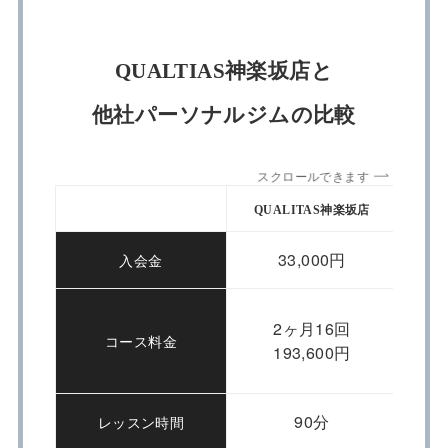
QUALTIAS神楽坂店と
他社パーソナルジムの比較
スクロールできます
QUALITAS神楽坂店
App
33,000円
入会金
2ヶ月16回
コース料金
193,600円
90分
レッスン時間